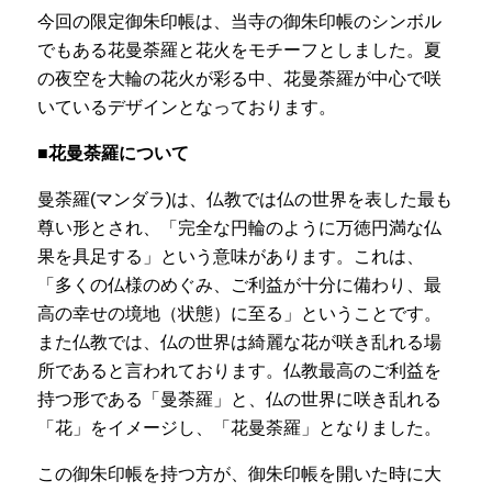
ㅤ今回の限定御朱印帳は、当寺の御朱印帳のシンボル
でもある花曼荼羅と花火をモチーフとしました。
夏
の夜空を大輪の花火が彩る中、花曼荼羅が中心で咲
いているデザインとなっております。
■花曼荼羅について
曼荼羅(マンダラ)は、仏教では仏の世界を表した最も
尊い形とされ、「完全な円輪のように万徳円満な仏
果を具足する」という意味があります。これは、
「多くの仏様のめぐみ、ご利益が十分に備わり、最
高の幸せの境地（状態）に至る」ということです。
また仏教では、仏の世界は綺麗な花が咲き乱れる場
所であると言われております。
仏教最高のご利益を
持つ形である「曼荼羅」と、仏の世界に咲き乱れる
「花」をイメージし、「花曼荼羅」となりました。
この御朱印帳を持つ方が、御朱印帳を開いた時に大