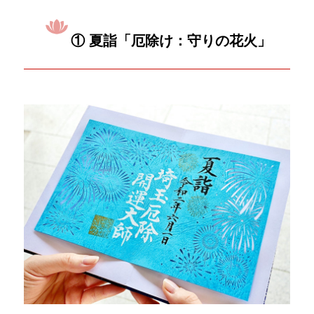
① 夏詣「厄除け：守りの花火」