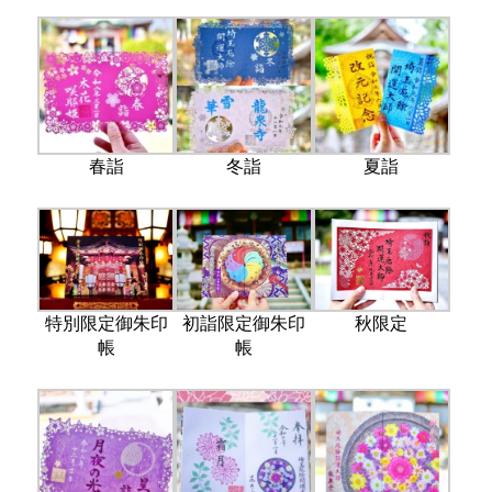
春詣
冬詣
夏詣
特別限定御朱印
初詣限定御朱印
秋限定
帳
帳