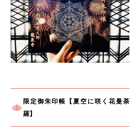
限定御朱印帳【夏空に咲く花曼荼
羅】