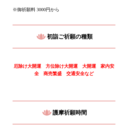
※御祈願料
3000
円から
初詣ご祈願の種類
厄除け大開運 方位除け大開運 大開運 家内安
全 商売繁盛 交通安全など
護摩祈願時間