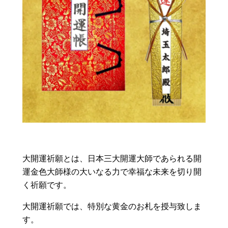
大開運祈願とは、日本三大開運大師であられる開
運金色大師様の大いなる力で幸福な未来を切り開
く祈願です。
大開運祈願では、特別な黄金のお札を授与致しま
す。