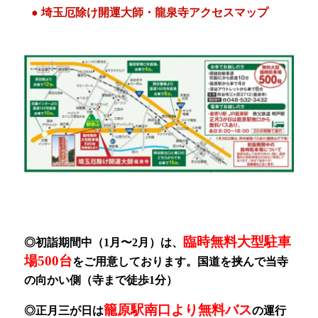
● 埼玉厄除け開運大師・龍泉寺アクセスマップ
臨時無料大型駐車
◎初詣期間中（1月〜2月）
は、
場500台
をご用意しております。
国道を挟んで当寺
の向かい側（寺まで徒歩1分）
籠原駅南口より無料バス
◎正月三が日は
の運行