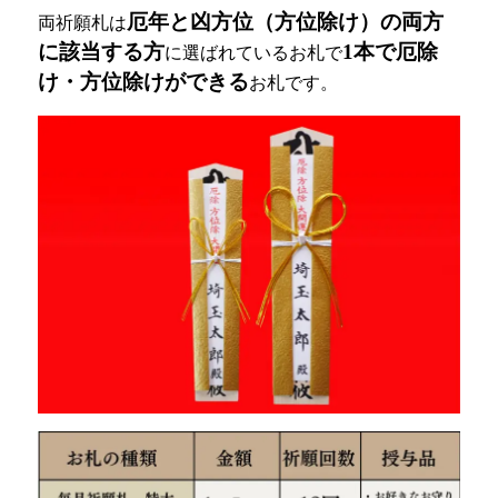
厄年と凶方位（方位除け）の両方
両祈願札は
に該当する方
1本で厄除
に選ばれているお札で
け・方位除けができる
お札です。