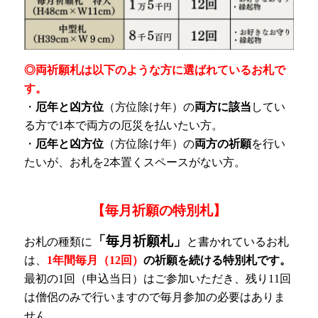
◎両祈願札は以下のような方に選ばれているお札で
す。
・
厄年と凶方位
（方位除け年）の
両方に該当
してい
る方で1本で両方の厄災を払いたい方。
・
厄年と凶方位
（方位除け年）の
両方の祈願
を行い
たいが、お札を2本置くスペースがない方。
【毎月祈願の特別札】
「毎月祈願札」
お札の種類に
と書かれているお札
は、
1年間毎月（12回）
の祈願を続ける特別札です。
最初の1回（申込当日）はご参加いただき、残り11回
は僧侶のみで行いますので毎月参加の必要はありま
せん。