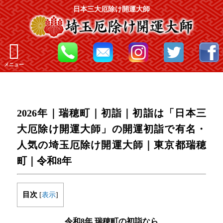
日本三大厄除け開運大師
メニュー
2026年｜瑞穂町｜初詣｜初詣は「日本三
大厄除け開運大師」の開運初詣で有名・
人気の埼玉厄除け開運大師｜東京都瑞穂
町｜令和8年
目次
[
表示
]
令和8年 瑞穂町の初詣なら