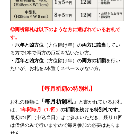
◎両祈願札は以下のような方に選ばれているお札で
す。
・
厄年と凶方位
（方位除け年）の
両方に該当
してい
る方で1本で両方の厄災を払いたい方。
・
厄年と凶方位
（方位除け年）の
両方の祈願
を行い
たいが、お札を2本置くスペースがない方。
【毎月祈願の特別札】
「毎月祈願札」
お札の種類に
と書かれているお札
は、
1年間毎月（12回）
の祈願を続ける特別札です。
最初の1回（申込当日）はご参加いただき、残り11回
は僧侶のみで行いますので毎月参加の必要はありま
せん。