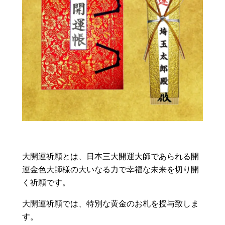
大開運祈願とは、日本三大開運大師であられる開
運金色大師様の大いなる力で幸福な未来を切り開
く祈願です。
大開運祈願では、特別な黄金のお札を授与致しま
す。