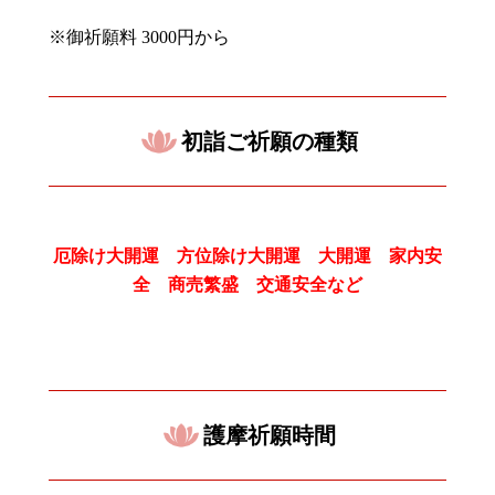
※御祈願料
3000
円から
初詣ご祈願の種類
厄除け大開運 方位除け大開運 大開運 家内安
全 商売繁盛 交通安全など
護摩祈願時間