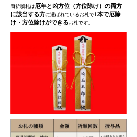
厄年と凶方位（方位除け）の両方
両祈願札は
に該当する方
1本で厄除
に選ばれているお札で
け・方位除けができる
お札です。