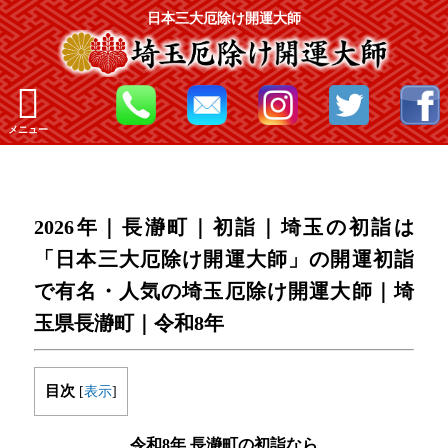
日本三大厄除け開運大師
メニュー
2026年｜長瀞町｜初詣｜埼玉の初詣は
「日本三大厄除け開運大師」の開運初詣
で有名・人気の埼玉厄除け開運大師｜埼
玉県長瀞町｜令和8年
目次
[
表示
]
令和8年 長瀞町の初詣なら