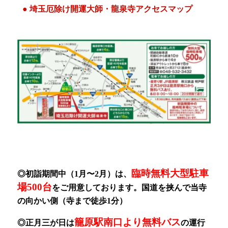
● 埼玉厄除け開運大師・龍泉寺アクセスマップ
臨時無料大型駐車
◎初詣期間中（1月〜2月）
は、
場500台
をご用意しております。
国道を挟んで当寺
の向かい側（寺まで徒歩1分）
籠原駅南口より無料バス
◎正月三が日は
の運行