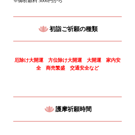
※御祈願料
3000
円から
初詣ご祈願の種類
厄除け大開運 方位除け大開運 大開運 家内安
全 商売繁盛 交通安全など
護摩祈願時間