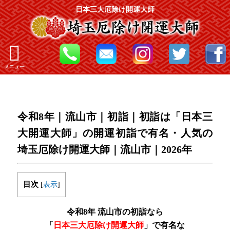
日本三大厄除け開運大師
メニュー
令和8年｜流山市｜初詣｜初詣は「日本三
大開運大師」の開運初詣で有名・人気の
埼玉厄除け開運大師｜流山市｜2026年
目次
[
表示
]
令和8年 流山市の初詣なら
「
日本三大厄除け開運大師
」で有名な