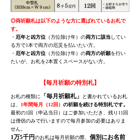
◎両祈願札は以下のような方に選ばれているお札で
す。
・
厄年と凶方位
（方位除け年）の
両方に該当
してい
る方で1本で両方の厄災を払いたい方。
・
厄年と凶方位
（方位除け年）の
両方の祈願
を行い
たいが、お札を2本置くスペースがない方。
【毎月祈願の特別札】
「毎月祈願札」
お札の種類に
と書かれているお札
は、
1年間毎月（12回）
の祈願を続ける特別札です。
最初の1回（申込当日）はご参加いただき、残り11回
は僧侶のみで行いますので毎月参加の必要はありま
せん。
1万5千円
個別にお名前
のお札は毎月祈願の際、