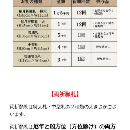
【両祈願札】
両祈願札は特大札・中型札の２種類の大きさがござ
います。
厄年と凶方位（方位除け）の両方
両祈願札は