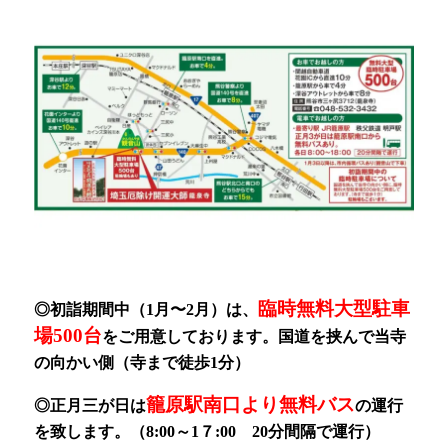
臨時無料大型駐車
◎初詣期間中（1月〜2月）
は、
場500台
をご用意しております。
国道を挟んで当寺
の向かい側（寺まで徒歩1分）
籠原駅南口より無料バス
◎正月三が日は
の運行
を致します。（8:00～1７:00 20分間隔で運行）