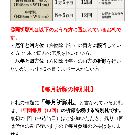
◎両祈願札は以下のような方に選ばれているお札で
す。
・
厄年と凶方位
（方位除け年）の
両方に該当
してい
る方で1本で両方の厄災を払いたい方。
・
厄年と凶方位
（方位除け年）の
両方の祈願
を行い
たいが、お札を2本置くスペースがない方。
【毎月祈願の特別札】
「毎月祈願札」
お札の種類に
と書かれているお札
は、
1年間毎月（12回）
の祈願を続ける特別札です。
最初の1回（申込当日）はご参加いただき、残り11回
は僧侶のみで行いますので毎月参加の必要はありま
せん。