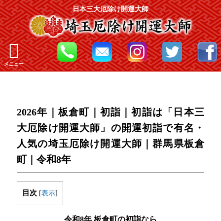
日本三大厄除け開運大師
メニュー
2026年｜板倉町｜初詣｜初詣は「日本三
大厄除け開運大師」の開運初詣で有名・
人気の埼玉厄除け開運大師｜群馬県板倉
町｜令和8年
目次
[
表示
]
令和8年 板倉町の初詣なら