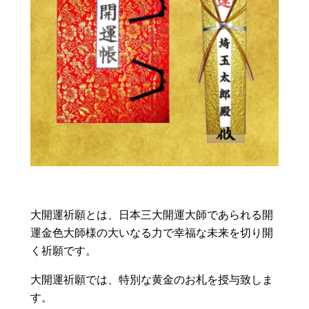
大開運祈願とは、日本三大開運大師であられる開
運金色大師様の大いなる力で幸福な未来を切り開
く祈願です。
大開運祈願では、特別な黄金のお札を授与致しま
す。