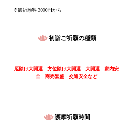
※御祈願料
3000
円から
初詣ご祈願の種類
厄除け大開運 方位除け大開運 大開運 家内安
全 商売繁盛 交通安全など
護摩祈願時間