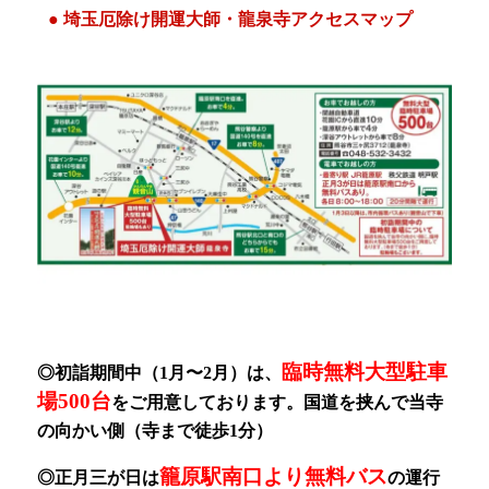
● 埼玉厄除け開運大師・龍泉寺アクセスマップ
臨時無料大型駐車
◎初詣期間中（1月〜2月）
は、
場500台
をご用意しております。
国道を挟んで当寺
の向かい側（寺まで徒歩1分）
籠原駅南口より無料バス
◎正月三が日は
の運行