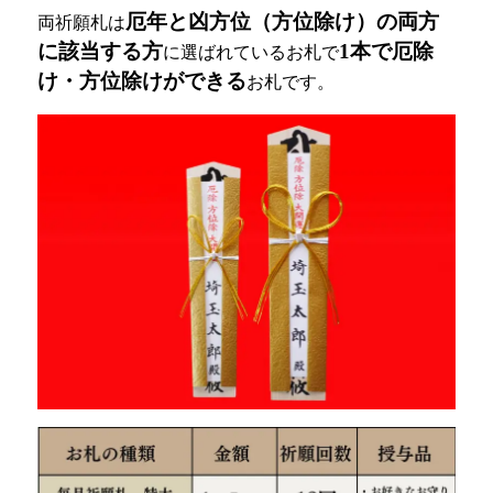
厄年と凶方位（方位除け）の両方
両祈願札は
に該当する方
1本で厄除
に選ばれているお札で
け・方位除けができる
お札です。