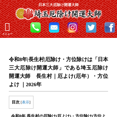
日本三大厄除け開運大師
メニュー
令和8年|長生村|厄除け・方位除けは「日本
三大厄除け開運大師」である埼玉厄除け
開運大師 長生村｜厄よけ(厄年）・方位
よけ ｜2026年
目次
[
表示
]
令和8年 長生村の厄除け(厄よけ)・方位除け(方位よ