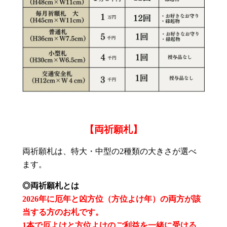
【両祈願札】
両祈願札は、特大・中型の2種類の大きさが選べ
ます。
◎両祈願札とは
2026年に厄年と凶方位（方位よけ年）の両方が該
当する方のお札です。
1本で厄よけと方位よけのご利益を一緒に受ける