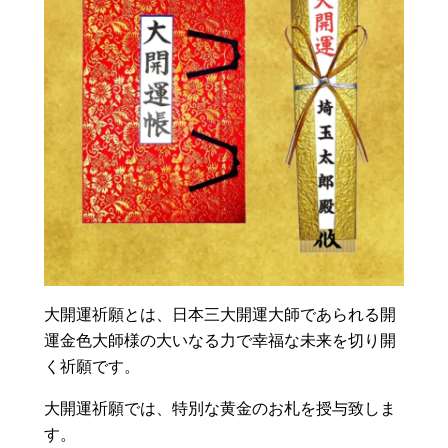
大開運祈願とは、日本三大開運大師であられる開
運金色大師様の大いなる力で幸福な未来を切り開
く祈願です。
大開運祈願では、特別な黄金のお札を授与致しま
す。