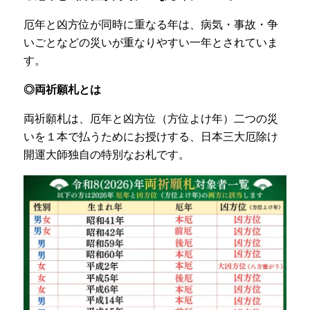
厄年と凶方位が同時に重なる年は、病気・事故・争
いごとなどの災いが重なりやすい一年とされていま
す。
◎両祈願札とは
両祈願札は、厄年と凶方位（方位よけ年）二つの災
いを１本で払うためにお授けする、日本三大厄除け
開運大師独自の特別なお札です。