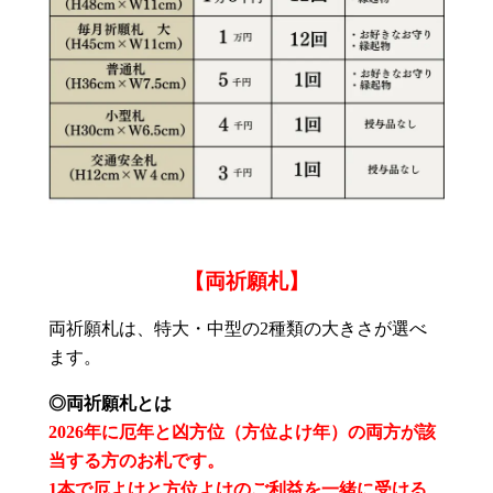
【両祈願札】
両祈願札は、特大・中型の2種類の大きさが選べ
ます。
◎両祈願札とは
2026年に厄年と凶方位（方位よけ年）の両方が該
当する方のお札です。
1本で厄よけと方位よけのご利益を一緒に受ける