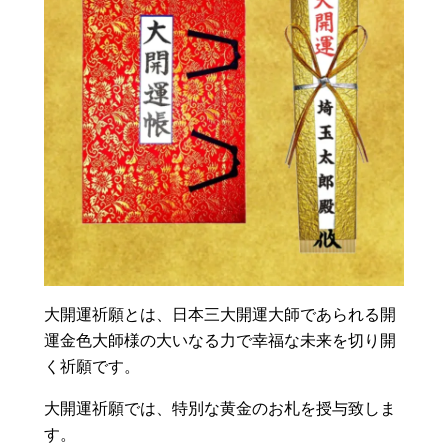
大開運祈願とは、日本三大開運大師であられる開
運金色大師様の大いなる力で幸福な未来を切り開
く祈願です。
大開運祈願では、特別な黄金のお札を授与致しま
す。