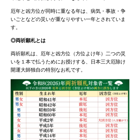
厄年と凶方位が同時に重なる年は、病気・事故・争
いごとなどの災いが重なりやすい一年とされていま
す。
◎両祈願札とは
両祈願札は、厄年と凶方位（方位よけ年）二つの災
いを１本で払うためにお授けする、日本三大厄除け
開運大師独自の特別なお札です。