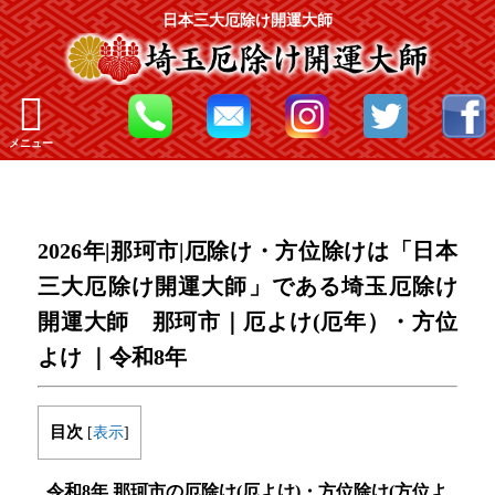
日本三大厄除け開運大師
メニュー
2026年|那珂市|厄除け・方位除けは「日本
三大厄除け開運大師」である埼玉厄除け
開運大師 那珂市｜厄よけ(厄年）・方位
よけ ｜令和8年
目次
[
表示
]
令和8年 那珂市の厄除け(厄よけ)・方位除け(方位よ