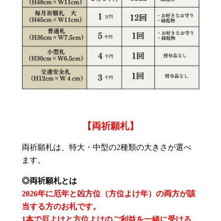
【両祈願札】
両祈願札は、特大・中型の2種類の大きさが選べ
ます。
◎両祈願札とは
2026年に厄年と凶方位（方位よけ年）の両方が該
当する方のお札です。
1本で厄よけと方位よけのご利益を一緒に受ける