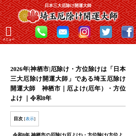
日本三大厄除け開運大師
メニュー
2026年|神栖市|厄除け・方位除けは「日本
三大厄除け開運大師」である埼玉厄除け
開運大師 神栖市｜厄よけ(厄年）・方位
よけ ｜令和8年
目次
[
表示
]
令和8年 神栖市の厄除け(厄よけ)・方位除け(方位よ