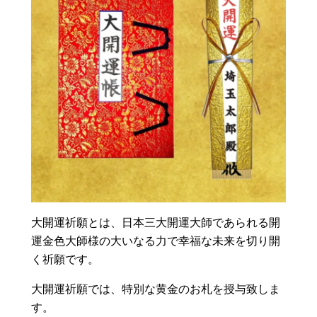
大開運祈願とは、日本三大開運大師であられる開
運金色大師様の大いなる力で幸福な未来を切り開
く祈願です。
大開運祈願では、特別な黄金のお札を授与致しま
す。