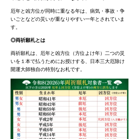
厄年と凶方位が同時に重なる年は、病気・事故・争
いごとなどの災いが重なりやすい一年とされていま
す。
◎両祈願札とは
両祈願札は、厄年と凶方位（方位よけ年）二つの災
いを１本で払うためにお授けする、日本三大厄除け
開運大師独自の特別なお札です。