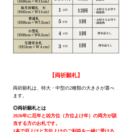
【両祈願札】
両祈願札は、特大・中型の2種類の大きさが選べ
ます。
◎両祈願札とは
2026年に厄年と凶方位（方位よけ年）の両方が該
当する方のお札です。
1本で厄よけと方位よけのご利益を一緒に受ける