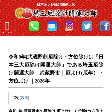
日本三大厄除け開運大師
メニュー
令和8年|武蔵野市|厄除け・方位除けは「日
本三大厄除け開運大師」である埼玉厄除
け開運大師 武蔵野市｜厄よけ(厄年）・
方位よけ ｜2026年
目次
[
表示
]
令和8年 武蔵野市の厄除け(厄よけ)・方位除け(方位よ