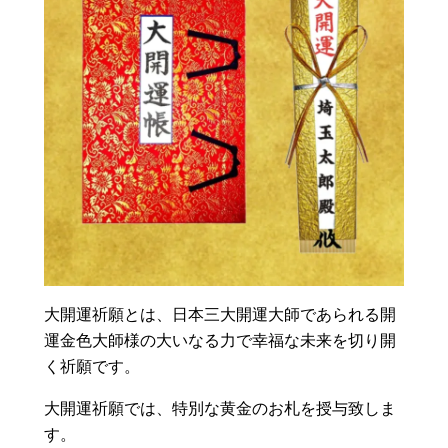
大開運祈願とは、日本三大開運大師であられる開
運金色大師様の大いなる力で幸福な未来を切り開
く祈願です。
大開運祈願では、特別な黄金のお札を授与致しま
す。