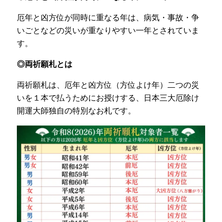
厄年と凶方位が同時に重なる年は、病気・事故・争
いごとなどの災いが重なりやすい一年とされていま
す。
◎両祈願札とは
両祈願札は、厄年と凶方位（方位よけ年）二つの災
いを１本で払うためにお授けする、日本三大厄除け
開運大師独自の特別なお札です。