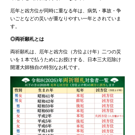
厄年と凶方位が同時に重なる年は、病気・事故・争
いごとなどの災いが重なりやすい一年とされていま
す。
◎両祈願札とは
両祈願札は、厄年と凶方位（方位よけ年）二つの災
いを１本で払うためにお授けする、日本三大厄除け
開運大師独自の特別なお札です。