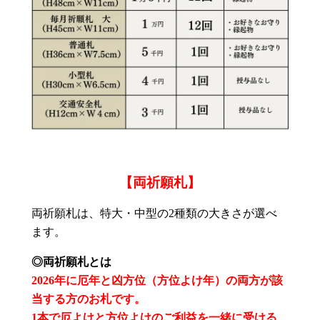
【両祈願札】
両祈願札は、特大・中型の2種類の大きさが選べ
ます。
◎両祈願札とは
2026年に厄年と凶方位（方位よけ年）の両方が該
当する方のお札です。
1本で厄よけと方位よけのご利益を一緒に受ける