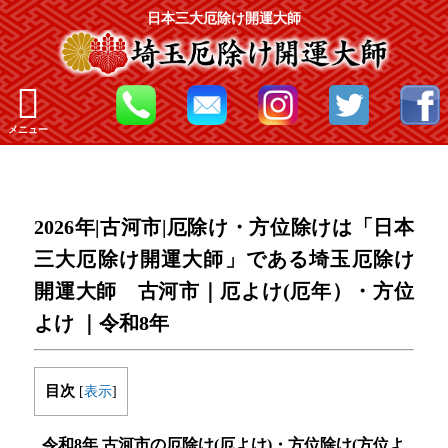
日本三大厄除け開運大師
メニュー
2026年|古河市|厄除け・方位除けは「日本
三大厄除け開運大師」である埼玉厄除け
開運大師 古河市｜厄よけ(厄年）・方位
よけ ｜令和8年
目次
[
表示
]
令和8年 古河市の厄除け(厄よけ)・方位除け(方位よ