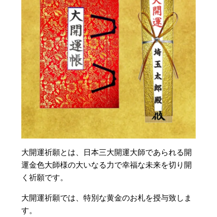
大開運祈願とは、日本三大開運大師であられる開
運金色大師様の大いなる力で幸福な未来を切り開
く祈願です。
大開運祈願では、特別な黄金のお札を授与致しま
す。