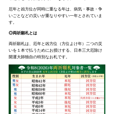
厄年と凶方位が同時に重なる年は、病気・事故・争
いごとなどの災いが重なりやすい一年とされていま
す。
◎両祈願札とは
両祈願札は、厄年と凶方位（方位よけ年）二つの災
いを１本で払うためにお授けする、日本三大厄除け
開運大師独自の特別なお札です。