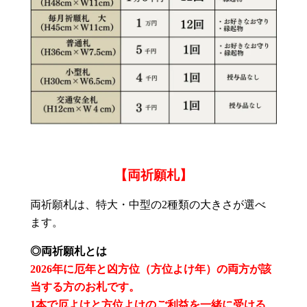
【両祈願札】
両祈願札は、特大・中型の2種類の大きさが選べ
ます。
◎両祈願札とは
2026年に厄年と凶方位（方位よけ年）の両方が該
当する方のお札です。
1本で厄よけと方位よけのご利益を一緒に受ける