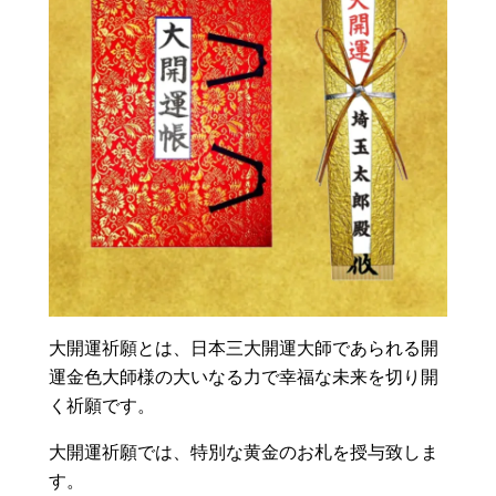
大開運祈願とは、日本三大開運大師であられる開
運金色大師様の大いなる力で幸福な未来を切り開
く祈願です。
大開運祈願では、特別な黄金のお札を授与致しま
す。