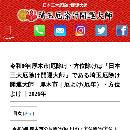
日本三大厄除け開運大師
メニュー
令和8年|厚木市|厄除け・方位除けは「日本
三大厄除け開運大師」である埼玉厄除け
開運大師 厚木市｜厄よけ(厄年）・方位
よけ ｜2026年
目次
[
表示
]
令和8年 厚木市の厄除け(厄よけ)・方位除け(方位よ