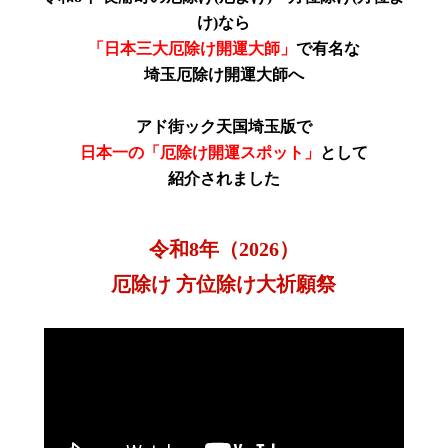
け)
なら
「日本三大厄除け開運大師」
で有名な
埼玉厄除け開運大師へ
アド街ック天国埼玉版で
日本一の「厄除け開運スポット」
として
紹介されました
令和8年（2026）
厄除け 方位除け大祈願祭