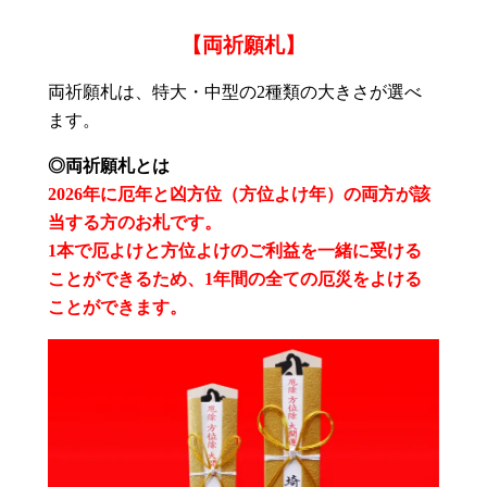
【両祈願札】
両祈願札は、特大・中型の2種類の大きさが選べ
ます。
◎両祈願札とは
2026年に厄年と凶方位（方位よけ年）の両方が該
当する方のお札です。
1本で厄よけと方位よけのご利益を一緒に受ける
ことができるため、1年間の全ての厄災をよける
ことができます。