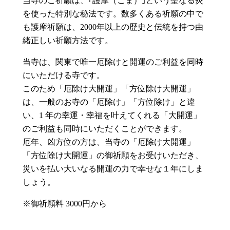
当寺のご祈願は、｢護摩（ごま）｣という聖なる炎
を使った特別な秘法です。数多くある祈願の中で
も護摩祈願は、2000年以上の歴史と伝統を持つ由
緒正しい祈願方法です。
当寺は、関東で唯一厄除けと開運のご利益を同時
にいただける寺です。
このため「厄除け大開運」「方位除け大開運」
は、一般のお寺の「厄除け」「方位除け」と違
い、1 年の幸運・幸福を叶えてくれる「大開運」
のご利益も同時にいただくことができます。
厄年、凶方位の方は、当寺の「厄除け大開運」
「方位除け大開運」の御祈願をお受けいただき、
災いを払い大いなる開運の力で幸せな１年にしま
しょう。
※御祈願料
3000
円から