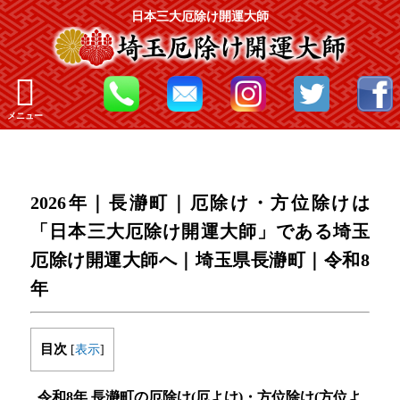
日本三大厄除け開運大師
メニュー
2026年｜長瀞町｜厄除け・方位除けは
「日本三大厄除け開運大師」である埼玉
厄除け開運大師へ｜埼玉県長瀞町｜令和8
年
目次
[
表示
]
令和8年 長瀞町の厄除け(厄よけ)・方位除け(方位よ