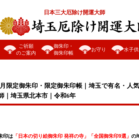
日本三大厄除け開運大師
ご祈願
御朱印・
お守り
水子供
のご案内
御朱印帳
・正月限定御朱印・限定御朱印帳｜埼玉で有名・人
師｜埼玉県北本市｜令和6年
朱印は
「日本の切り絵御朱印 発祥の寺」「全国御朱印9選」
の