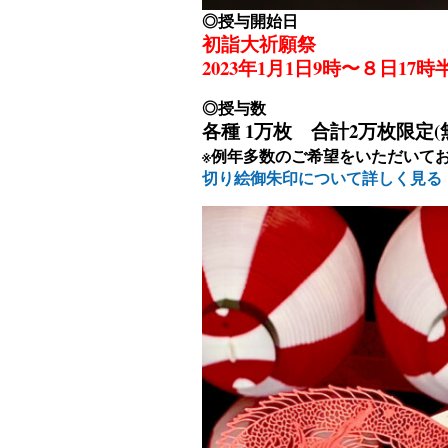
◎授与開始日
初詣大祈願祭
2023年1月1日9時〜８日17時
◎授与数
各種 1万枚 合計2万枚限定
※例年多数のご希望をいただいて
切り絵御朱印について詳しく見る