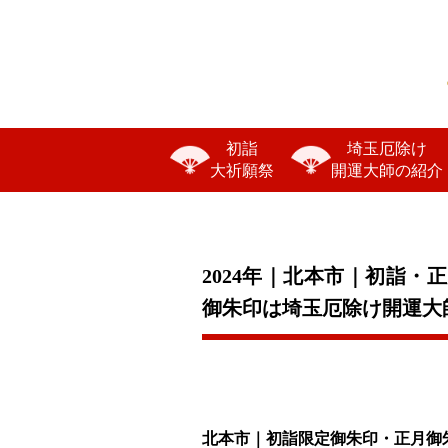
初詣
埼玉厄除け
大祈願祭
開運大師の紹介
2024年｜北本市｜初詣
御朱印は埼玉厄除け開運大
北本市｜初詣限定御朱印・正月御