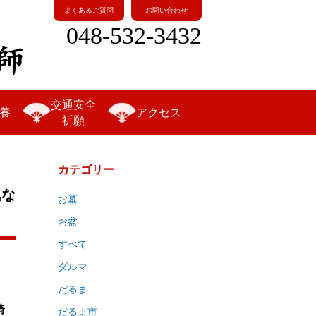
よくあるご質問
お問い合わせ
048-532-3432
交通安全
養
アクセス
祈願
カテゴリー
気な
お墓
お盆
すべて
ダルマ
だるま
埼
だるま市