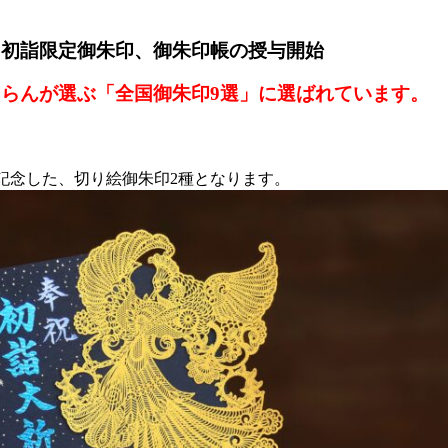
・初詣限定御朱印、御朱印帳の授与開始
ゃらんが選ぶ「
全国御朱印9選」に選ばれています。
】
記念した、切り絵御朱印2種となります。