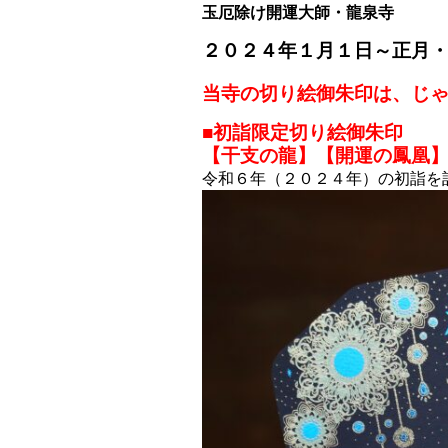
玉厄除け開運大師・龍泉寺
２０２４年１月１日～
正月
当寺の切り絵御朱印は、じ
■初詣限定切り絵御朱印
【干支の龍】【開運の鳳凰
令和６年（２０２４年）の初詣を