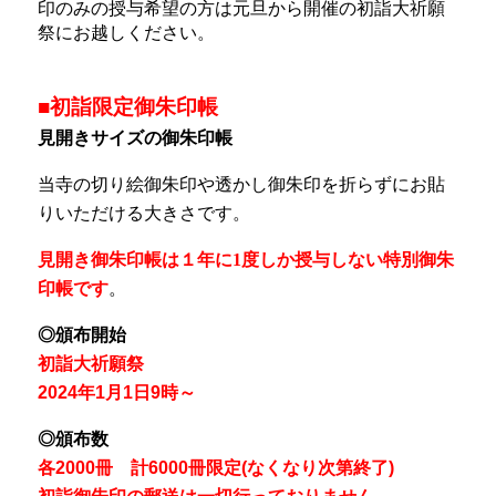
印のみの授与希望の方は元旦から開催の初詣大祈願
祭にお越しください。
■初詣限定御朱印帳
見開きサイズの御朱印帳
当寺の切り絵御朱印や透かし御朱印を折らずにお貼
りいただける大きさです。
見開き御朱印帳は１年に1度しか授与しない特別御朱
印帳です
。
◎頒布開始
初詣大祈願祭
2024年1月1日9時～
◎頒布数
各2000冊 計6000冊限定(なくなり次第終了)