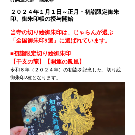
２０２４年１月１日～
正月・初詣限定御朱
印、御朱印帳の授与開始
当寺の切り絵御朱印は、じゃらんが選ぶ
「
全国御朱印9選」に選ばれています。
■初詣限定切り絵御朱印
【干支の龍】【開運の鳳凰】
令和６年（２０２４年）の初詣を記念した、切り絵
御朱印2種となります。