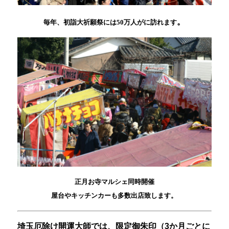
。
毎年、初詣大祈願祭には50万人が
に訪れます
正月お寺マルシェ同時開催
屋台やキッチンカーも多数出店致します。
埼玉厄除け開運大師では、限定御朱印（3か月ごとに