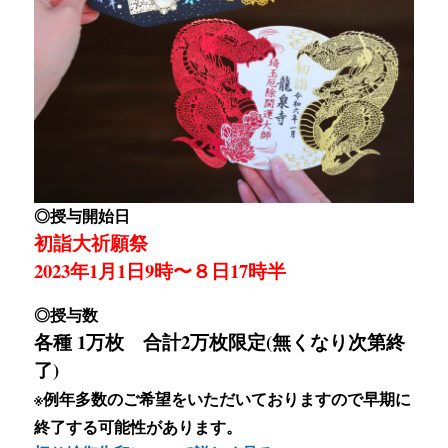
◎授与開始日
初詣大祈願祭
2023年1月1日9時〜８日17時半
◎授与数
各種 1万枚 合計2万枚限定(無くなり次第終
了)
※例年多数のご希望をいただいておりますので早期に
終了する可能性があります。