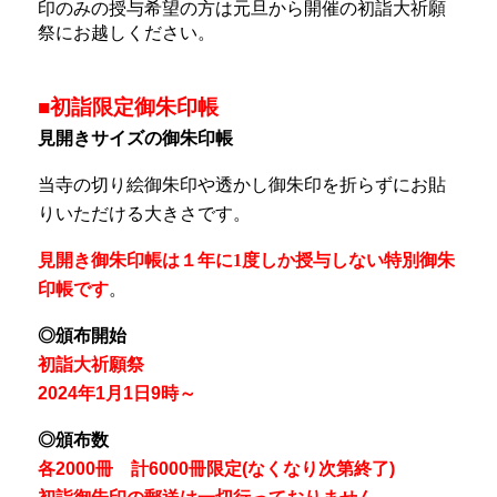
印のみの授与希望の方は元旦から開催の初詣大祈願
祭にお越しください。
■初詣限定御朱印帳
見開きサイズの御朱印帳
当寺の切り絵御朱印や透かし御朱印を折らずにお貼
りいただける大きさです。
見開き御朱印帳は１年に1度しか授与しない特別御朱
印帳です
。
◎頒布開始
初詣大祈願祭
2024年1月1日9時～
◎頒布数
各2000冊 計6000冊限定(なくなり次第終了)