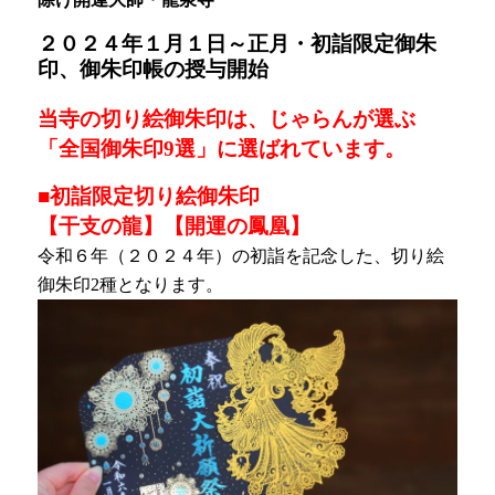
２０２４年１月１日～
正月・初詣限定御朱
印、御朱印帳の授与開始
当寺の切り絵御朱印は、じゃらんが選ぶ
「
全国御朱印9選」に選ばれています。
■初詣限定切り絵御朱印
【干支の龍】【開運の鳳凰】
令和６年（２０２４年）の初詣を記念した、切り絵
御朱印2種となります。