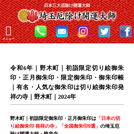
日本三大厄除け開運大師
メニュー
令和6年｜野木町｜初詣限定切り絵御朱
印・正月御朱印・限定御朱印・御朱印帳
｜有名・人気な御朱印は切り絵御朱印発
祥の寺｜野木町｜2024年
野木町｜初詣限定御朱印・正月御朱印は
「日本の切
り絵御朱印 発祥の寺」「全国御朱印9選」
の
埼玉厄
除け開運大師・龍泉寺