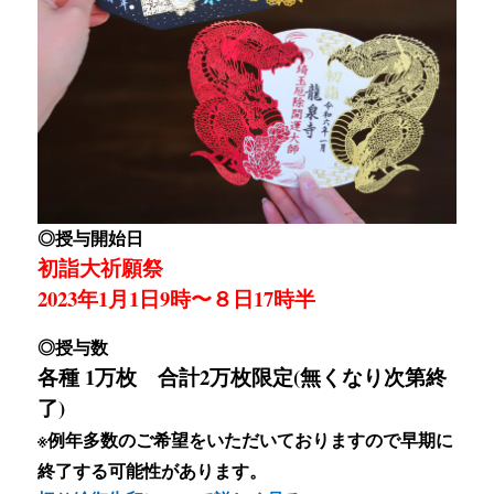
◎授与開始日
初詣大祈願祭
2023年1月1日9時〜８日17時半
◎授与数
各種 1万枚 合計2万枚限定(無くなり次第終
了)
※例年多数のご希望をいただいておりますので早期に
終了する可能性があります。