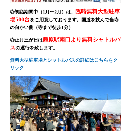
臨時無料大型駐車
◎初詣期間中（1月〜2月）
は、
場500台
をご用意しております。
国道を挟んで当寺
の向かい側（寺まで徒歩1分）
籠原駅南口より無料シャトルバ
◎正月三が日は
ス
の運行を致します。
無料大型駐車場とシャトルバスの詳細はこちらをク
リック