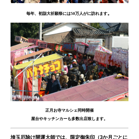
。
毎年、初詣大祈願祭には50万人が
に訪れます
正月お寺マルシェ同時開催
屋台やキッチンカーも多数出店致します。
埼玉厄除け開運大師では、限定御朱印（3か月ごとに