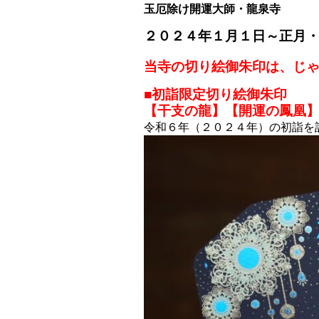
玉厄除け開運大師・龍泉寺
２０２４年１月１日～
正月
当寺の切り絵御朱印は、じ
■初詣限定切り絵御朱印
【干支の龍】【開運の鳳凰
令和６年（２０２４年）の初詣を