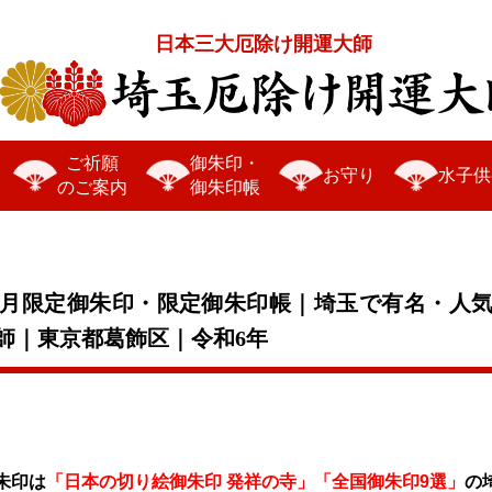
日本三大厄除け開運大師
ご祈願
御朱印・
お守り
水子供
のご案内
御朱印帳
・正月限定御朱印・限定御朱印帳｜埼玉で有名・人
師｜東京都葛飾区｜令和6年
朱印は
「日本の切り絵御朱印 発祥の寺」「全国御朱印9選」
の