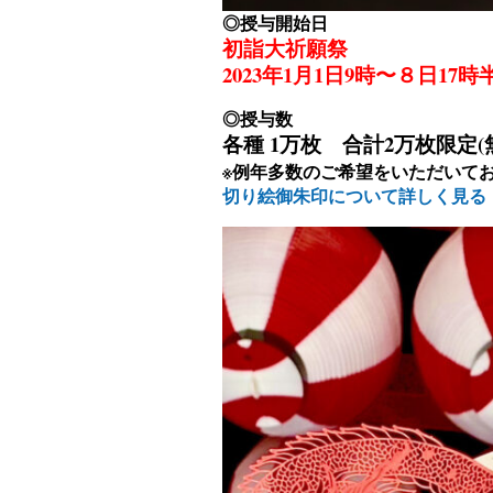
◎授与開始日
初詣大祈願祭
2023年1月1日9時〜８日17時
◎授与数
各種 1万枚 合計2万枚限定
※例年多数のご希望をいただいて
切り絵御朱印について詳しく見る