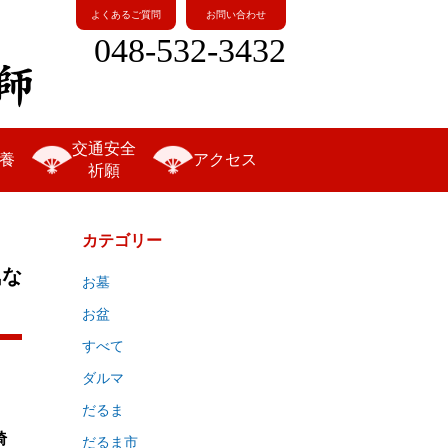
よくあるご質問
お問い合わせ
048-532-3432
交通安全
養
アクセス
祈願
カテゴリー
気な
お墓
お盆
すべて
ダルマ
だるま
埼
だるま市