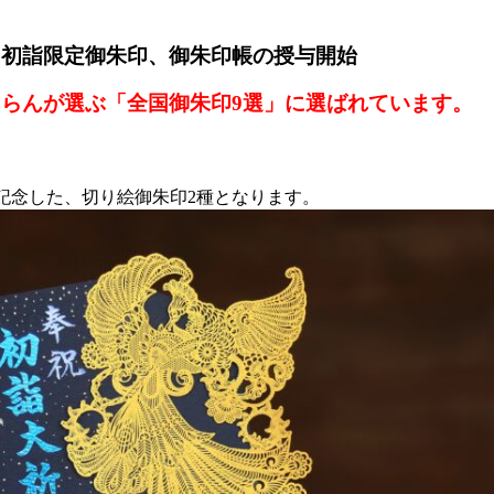
・初詣限定御朱印、御朱印帳の授与開始
ゃらんが選ぶ「
全国御朱印9選」に選ばれています。
】
記念した、切り絵御朱印2種となります。