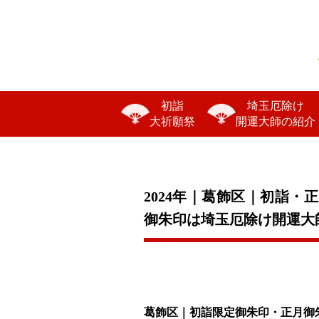
初詣
埼玉厄除け
大祈願祭
開運大師の紹介
2024年｜葛飾区｜初詣
御朱印は埼玉厄除け開運大
葛飾区｜初詣限定御朱印・正月御