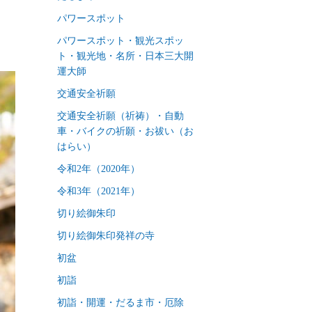
パワースポット
パワースポット・観光スポッ
ト・観光地・名所・日本三大開
運大師
交通安全祈願
交通安全祈願（祈祷）・自動
車・バイクの祈願・お祓い（お
はらい）
令和2年（2020年）
令和3年（2021年）
切り絵御朱印
切り絵御朱印発祥の寺
初盆
初詣
初詣・開運・だるま市・厄除