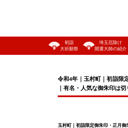
初詣
埼玉厄除け
大祈願祭
開運大師の紹介
令和4年｜玉村町｜初詣限
｜有名・人気な御朱印は切り
玉村町｜初詣限定御朱印・正月御