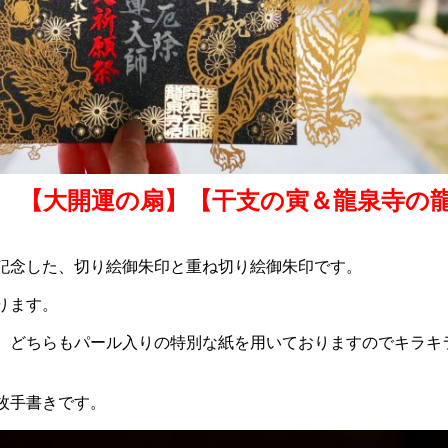
印
【大開運の扇】【干支の寅＆龍泉寺の
記念した、切り絵御朱印と重ね切り絵御朱印です。
ります。
、どちらもパール入りの特別な紙を用いておりますのでキラキ
枚手書きです。