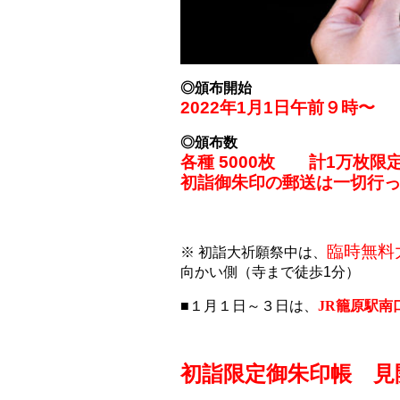
◎頒布開始
2022年1月1日午前９時〜
◎頒布数
各種 5000枚 計1万枚限
初詣御朱印の郵送は一切行
臨時無料
※ 初詣大祈願祭中は、
向かい側（寺まで徒歩1分）
■１月１日～３日は、
JR籠原駅南
初詣限定御朱印帳 見