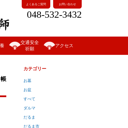
よくあるご質問
お問い合わせ
048-532-3432
交通安全
養
アクセス
祈願
カテゴリー
印帳
お墓
お盆
すべて
ダルマ
だるま
だるま市