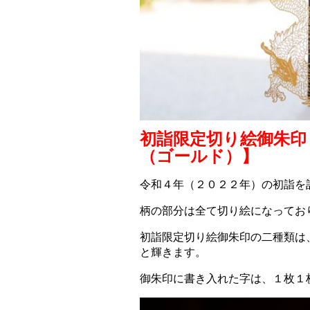
初詣限定切り絵御朱
（ゴールド）】
令和４年（２０２２年）の初詣を
柄の部分は全て切り絵になってお
初詣限定切り絵御朱印の二種類は
と輝きます。
御朱印に書き入れた字は、１枚１