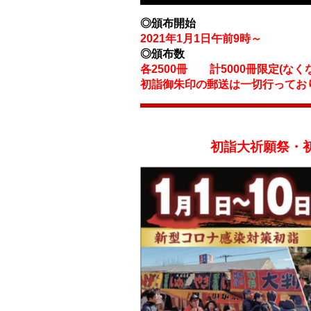
◎頒布開始
2021年1月1日午前9時～
◎頒布数
各2500冊 計5000冊限定(なく
初詣御朱印の郵送は一切行ってお
初詣大祈願祭・