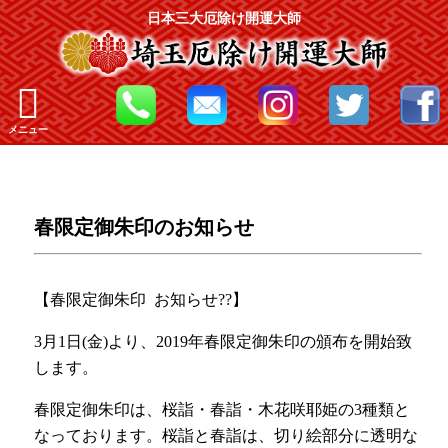
日本三大厄除け開運大師
メニュー
春限定御朱印のお知らせ ㅤㅤㅤㅤㅤㅤㅤ
【春限定御朱印
お知らせ??】 ㅤㅤㅤㅤㅤㅤㅤ
3月1日(金)より、2019年春限定御朱印の頒布を開始致
します。ㅤㅤㅤㅤㅤㅤㅤㅤㅤㅤㅤㅤㅤ
春限定御朱印は、桜詣・春詣・木花咲耶姫の3種類と
なっております。桜詣と春詣は、切り絵部分に透明な