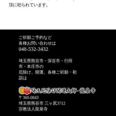
頂に祀られています。
ㅤㅤㅤㅤㅤㅤㅤㅤㅤㅤㅤㅤㅤ ㅤㅤㅤㅤ
ご祈願ご予約など
各種お問い合わせは
048-532-3432
埼玉県熊谷市・深谷市・行田
市・本庄市の
厄除け、開運、各種ご祈願・初
詣は
〒360-0843
埼玉県熊谷市 三ヶ尻3712
宗教法人龍泉寺