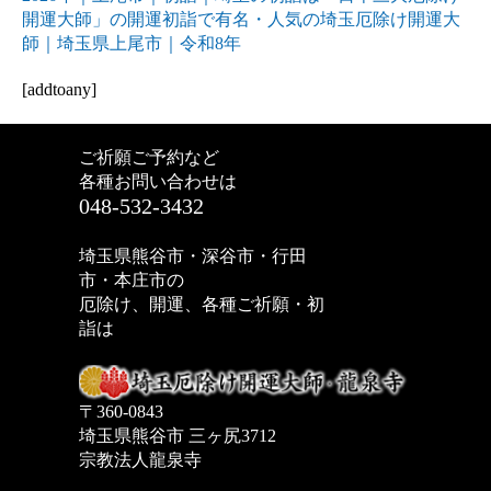
開運大師」の開運初詣で有名・人気の埼玉厄除け開運大
師｜埼玉県上尾市｜令和8年
[addtoany]
ご祈願ご予約など
各種お問い合わせは
048-532-3432
埼玉県熊谷市・深谷市・行田
市・本庄市の
厄除け、開運、各種ご祈願・初
詣は
〒360-0843
埼玉県熊谷市 三ヶ尻3712
宗教法人龍泉寺