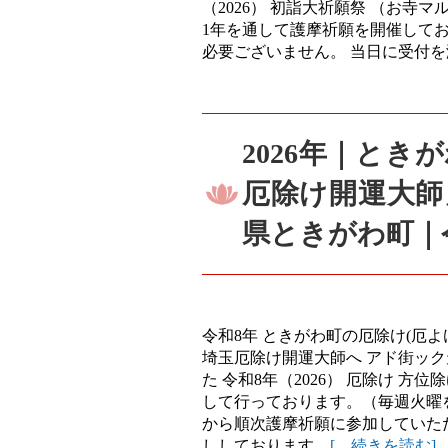
（2026） 初詣大祈願祭 （お寺マル
1年を通して護摩祈願を開催して
必要ございません。 当日に受付
2026年｜と
厄除け開運大師
県ときがわ町｜
令和8年 ときがわ町の厄除け(厄
埼玉厄除け開運大師へ アド街ック
た 令和8年（2026） 厄除け 
して行っております。（毎週火曜
から順次護摩祈願に参加していた
ししております。
[…続きを読む]