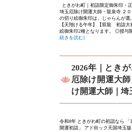
ときがわ町｜初詣限定御朱印・正
埼玉厄除け開運大師・龍泉寺 ２
の切り絵御朱印は、じゃらんが選
【天翔ける午年】【双龍 初詣大祈
絵御朱印2種となります。 ◎授与開始
続きを読む]
2026年｜と
厄除け開運大師
け開運大師｜埼
令和8年 ときがわ町の初詣なら 
開運初詣」 アド街ック天国埼玉版