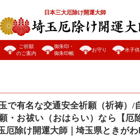
日本三大厄除け開運大師
ご祈願
御朱印・
お守り
水子供
のご案内
御朱印帳
玉で有名な交通安全祈願（祈祷）/
願・お祓い（おはらい）なら【厄
玉厄除け開運大師｜埼玉県ときがわ