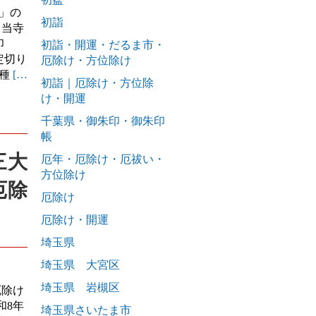
」の
初詣
 当寺
印
初詣・開運・だるま市・
定切り
厄除け・方位除け
各種
[…
初詣｜厄除け・方位除
け・開運
千葉県・御朱印・御朱印
帳
三大
厄年・厄除け・厄祓い・
方位除け
厄除
厄除け
厄除け・開運
埼玉県
埼玉県 大宮区
埼玉県 岩槻区
厄除け
和8年
埼玉県さいたま市