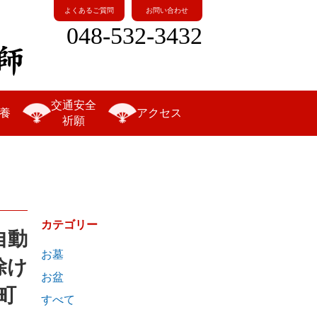
よくあるご質問
お問い合わせ
048-532-3432
交通安全
養
アクセス
祈願
カテゴリー
自動
お墓
除け
お盆
町
すべて