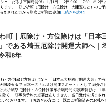
シェ・だるま市同時開催） 1月1日～12日 9:00～17:30 ※12
おります。 ◎ご祈願（厄除け・方位除け・大開運など）のご予
を済まされた方から順次ご祈願に参加
[…続きを読む]
きがわ町｜厄除け・方位除けは「日本
」である埼玉厄除け開運大師へ｜
令和8年
よけ)・方位除け(方位よけ)なら 「日本三大厄除け開運大師」で
天国埼玉版で 日本一の「厄除け開運スポット」として 紹介さ
方位除け大祈願祭 厄除け・方位除け護摩祈願時間 ◎護摩祈願は、1
を除く） ◎事前予約の必要はありません。当日受付を済まされ
だいております。（お急ぎの方には、既にご祈願済みのお札を