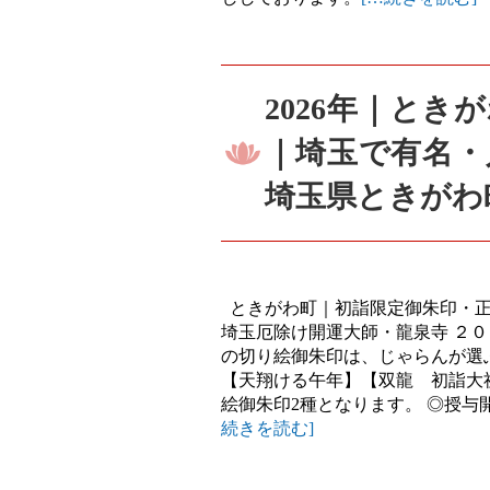
2026年｜と
｜埼玉で有名・
埼玉県ときがわ
ときがわ町｜初詣限定御朱印・正
埼玉厄除け開運大師・龍泉寺 ２
の切り絵御朱印は、じゃらんが選
【天翔ける午年】【双龍 初詣大祈
絵御朱印2種となります。 ◎授与開始
続きを読む]