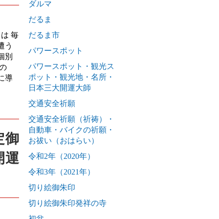
ダルマ
だるま
は 毎
だるま市
遭う
パワースポット
個別
パワースポット・観光ス
の
ポット・観光地・名所・
に導
日本三大開運大師
交通安全祈願
交通安全祈願（祈祷）・
自動車・バイクの祈願・
定御
お祓い（おはらい）
開運
令和2年（2020年）
令和3年（2021年）
切り絵御朱印
切り絵御朱印発祥の寺
初盆