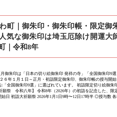
きがわ町｜御朱印・御朱印帳・限定御
人気な御朱印は埼玉厄除け開運大
町｜令和8年
月御朱印は「日本の切り絵御朱印 発祥の寺」「全国御朱印9選
０２６年１月１日～正月・初詣限定御朱印、御朱印帳の授与開始
ぶ「全国御朱印9選」に選ばれています。 初詣限定切り絵御朱
願祭 令和八年】 令和8年（2026年）の初詣を記念した、限
日 初詣大祈願祭 2026年1月1日9時〜12日17時半 ◎授与数 