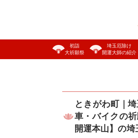
初詣
埼玉厄除け
大祈願祭
開運大師の紹介
ときがわ町｜埼
車・バイクの祈
開運本山】の埼