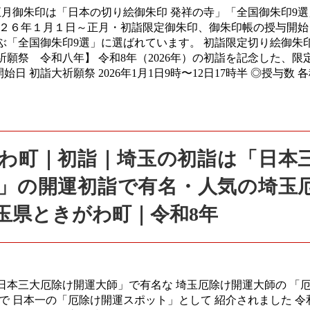
月御朱印は「日本の切り絵御朱印 発祥の寺」「全国御朱印9選
０２６年１月１日～正月・初詣限定御朱印、御朱印帳の授与開始
ぶ「全国御朱印9選」に選ばれています。 初詣限定切り絵御朱
願祭 令和八年】 令和8年（2026年）の初詣を記念した、限
日 初詣大祈願祭 2026年1月1日9時〜12日17時半 ◎授与数 
きがわ町｜初詣｜埼玉の初詣は「日本
」の開運初詣で有名・人気の埼玉
玉県ときがわ町｜令和8年
「日本三大厄除け開運大師」で有名な 埼玉厄除け開運大師の 「
で 日本一の「厄除け開運スポット」として 紹介されました 令