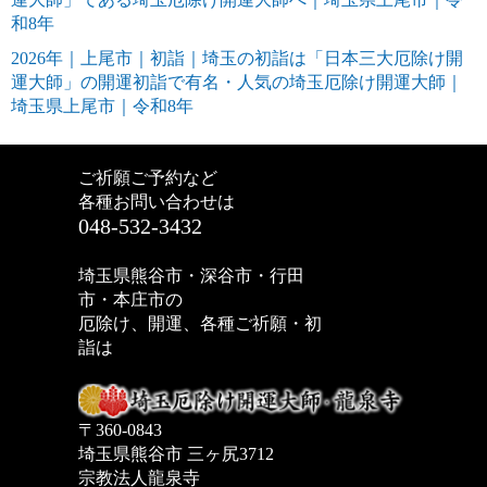
和8年
2026年｜上尾市｜初詣｜埼玉の初詣は「日本三大厄除け開
運大師」の開運初詣で有名・人気の埼玉厄除け開運大師｜
埼玉県上尾市｜令和8年
ご祈願ご予約など
各種お問い合わせは
048-532-3432
埼玉県熊谷市・深谷市・行田
市・本庄市の
厄除け、開運、各種ご祈願・初
詣は
〒360-0843
埼玉県熊谷市 三ヶ尻3712
宗教法人龍泉寺