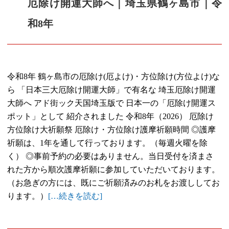
厄除け開運大師へ｜埼玉県鶴ヶ島市｜令
和8年
令和8年 鶴ヶ島市の厄除け(厄よけ)・方位除け(方位よけ)な
ら 「日本三大厄除け開運大師」で有名な 埼玉厄除け開運
大師へ アド街ック天国埼玉版で 日本一の「厄除け開運ス
ポット」として 紹介されました 令和8年（2026） 厄除け
方位除け大祈願祭 厄除け・方位除け護摩祈願時間 ◎護摩
祈願は、1年を通して行っております。（毎週火曜を除
く） ◎事前予約の必要はありません。当日受付を済まさ
れた方から順次護摩祈願に参加していただいております。
（お急ぎの方には、既にご祈願済みのお札をお渡ししてお
ります。）
[…続きを読む]