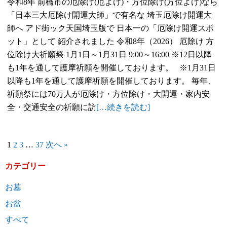
令和8年 前橋市の厄除け(厄よけ)・方位除け(方位よけ)なら
「日本三大厄除け開運大師」で有名な 埼玉厄除け開運大
師へ アド街ック天国埼玉版で 日本一の「厄除け開運スポ
ット」として 紹介されました 令和8年（2026） 厄除け 方
位除け大祈願祭 1月1日～1月31日 9:00～16:00 ※12日以降
も1年を通して護摩祈願を開催しております。 ※1月31日
以降も1年を通して護摩祈願を開催しております。 毎年、
祈願祭には70万人が厄除け・方位除け・大開運・家内安
全・交通安全の祈願に訪
[…続きを読む]
1
2
3
…
37
次へ »
カテゴリー
お墓
お盆
すべて