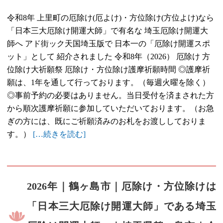
令和8年 上里町の厄除け(厄よけ)・方位除け(方位よけ)なら
「日本三大厄除け開運大師」で有名な 埼玉厄除け開運大
師へ アド街ック天国埼玉版で 日本一の「厄除け開運スポ
ット」として 紹介されました 令和8年（2026） 厄除け 方
位除け大祈願祭 厄除け・方位除け護摩祈願時間 ◎護摩祈
願は、1年を通して行っております。（毎週火曜を除く）
◎事前予約の必要はありません。当日受付を済まされた方
から順次護摩祈願に参加していただいております。（お急
ぎの方には、既にご祈願済みのお札をお渡ししておりま
す。）
[…続きを読む]
2026年｜鶴ヶ島市｜厄除け・方位除けは
「日本三大厄除け開運大師」である埼玉