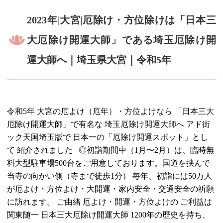
2023年|大宮|厄除け・方位除けは「日本三
大厄除け開運大師」である埼玉厄除け開
運大師へ｜埼玉県大宮｜令和5年
令和5年 大宮の厄よけ（厄年）・方位よけなら 「日本三大
厄除け開運大師」で有名な 埼玉厄除け開運大師へ アド街
ック天国埼玉版で 日本一の「厄除け開運スポット」とし
て 紹介されました ◎初詣期間中（1月〜2月）は、臨時無
料大型駐車場500台をご用意しております。国道を挟んで
当寺の向かい側（寺まで徒歩1分） 毎年、初詣には50万人
が厄よけ・方位よけ・大開運・家内安全・交通安全の祈願
に訪れます。 ご由緒 厄よけ・開運・方位よけの ご利益は
関東随一 日本三大厄除け開運大師 1200年の歴史を持ち、