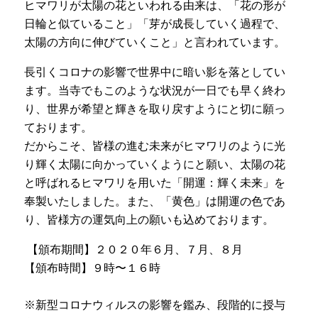
ヒマワリが太陽の花といわれる由来は、「花の形が
日輪と似ていること」「芽が成長していく過程で、
太陽の方向に伸びていくこと」と言われています。
長引くコロナの影響で世界中に暗い影を落としてい
ます。当寺でもこのような状況が一日でも早く終わ
り、世界が希望と輝きを取り戻すようにと切に願っ
ております。
だからこそ、皆様の進む未来がヒマワリのように光
り輝く太陽に向かっていくようにと願い、太陽の花
と呼ばれるヒマワリを用いた「開運：輝く未来」を
奉製いたしました。
また、「黄色」は開運の色であ
り、皆様方の運気向上の願いも込めております。
【頒布期間】２０２０年６月、７月、８月
【頒布時間】９時〜１６時
※新型コロナウィルスの影響を鑑み、段階的に授与