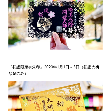
『初詣限定御朱印』2020年1月1日～3日（初詣大祈
願祭のみ）