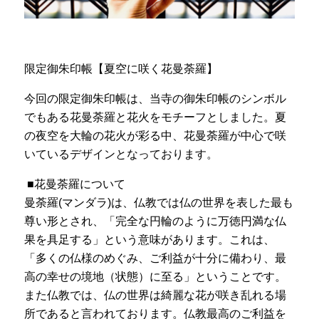
限定御朱印帳【夏空に咲く花曼荼羅】
ㅤ今回の限定御朱印帳は、当寺の御朱印帳のシンボル
でもある花曼荼羅と花火をモチーフとしました。
夏
の夜空を大輪の花火が彩る中、花曼荼羅が中心で咲
いているデザインとなっております。
■花曼荼羅について
曼荼羅(マンダラ)は、仏教では仏の世界を表した最も
尊い形とされ、「完全な円輪のように万徳円満な仏
果を具足する」という意味があります。これは、
「多くの仏様のめぐみ、ご利益が十分に備わり、最
高の幸せの境地（状態）に至る」ということです。
また仏教では、仏の世界は綺麗な花が咲き乱れる場
所であると言われております。
仏教最高のご利益を