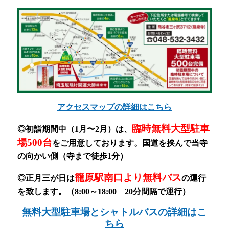
アクセスマップの詳細はこちら
臨時無料大型駐車
◎初詣期間中（1月〜2月）
は、
場500台
をご用意しております。
国道を挟んで当寺
の向かい側（寺まで徒歩1分）
籠原駅南口より無料バス
◎正月三が日は
の運行
を致します。（8:00～18:00 20分間隔で運行）
無料大型駐車場とシャトルバスの詳細はこ
ちら