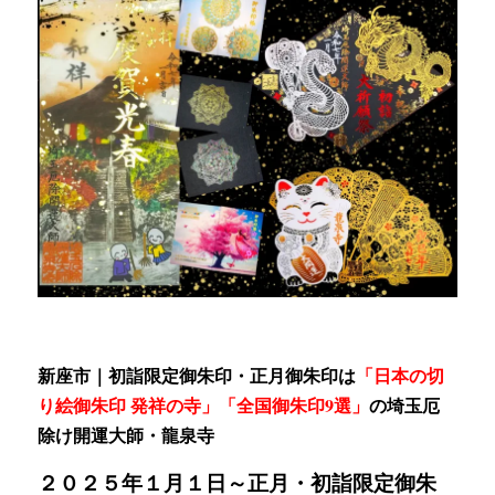
新座市｜初詣限定御朱印・正月御朱印は
「日本の切
り絵御朱印 発祥の寺」「全国御朱印9選」
の
埼玉厄
除け開運大師・龍泉寺
２０２５年１月１日～
正月・初詣限定御朱