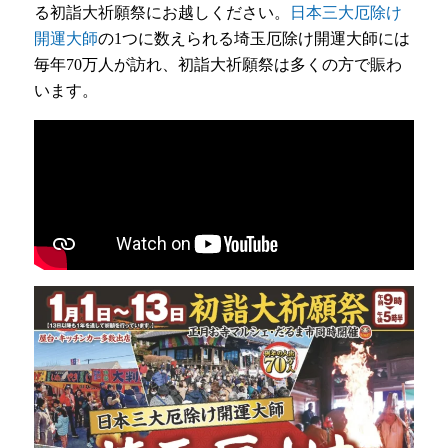
る初詣大祈願祭にお越しください。
日本三大厄除け
開運大師
の1つに数えられる埼玉厄除け開運大師には
毎年70万人が訪れ、初詣大祈願祭は多くの方で賑わ
います。