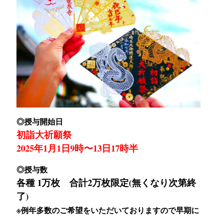
◎授与開始日
初詣大祈願祭
2025年1月1日9時〜13日17時半
◎授与数
各種 1万枚 合計2万枚限定(無くなり次第終
了)
※例年多数のご希望をいただいておりますので早期に