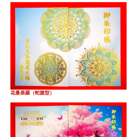
花曼荼羅（蛇腹型）