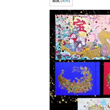
目次
[
表示
]