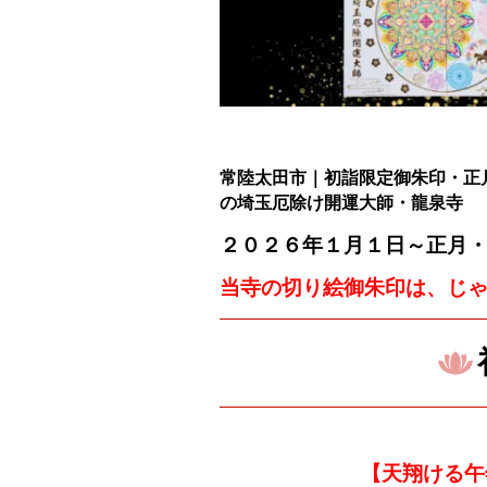
常陸太田市｜初詣限定御朱印・正
の
埼玉厄除け開運大師・龍泉寺
２０２６年１月１日～
正月
当寺の切り絵御朱印は、じ
【天翔ける午