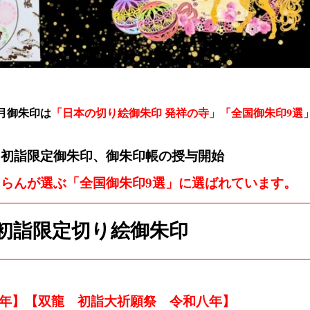
月御朱印は
「日本の切り絵御朱印 発祥の寺」「全国御朱印9選
・初詣限定御朱印、御朱印帳の授与開始
ゃらんが選ぶ「
全国御朱印9選」に選ばれています。
初詣限定切り絵御朱印
年
】【双龍 初詣大祈願祭 令和八年】