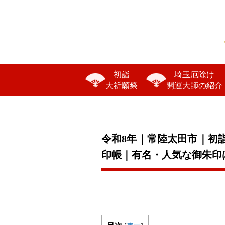
初詣
埼玉厄除け
大祈願祭
開運大師の紹介
令和8年｜常陸太田市｜初
印帳｜有名・人気な御朱印は