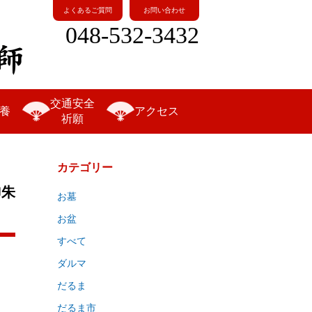
よくあるご質問
お問い合わせ
048-532-3432
交通安全
養
アクセス
祈願
カテゴリー
御朱
お墓
お盆
すべて
ダルマ
だるま
だるま市