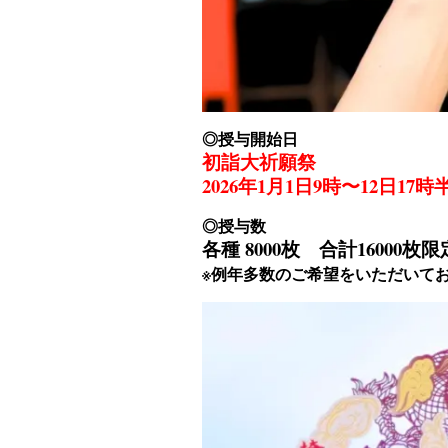
◎授与開始日
初詣大祈願祭
2026年1月1日9時〜12日17時
◎授与数
各種 8000枚 合計16000
※例年多数のご希望をいただいて