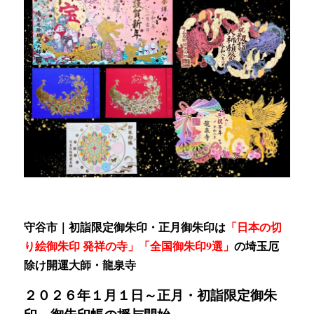
守谷市｜初詣限定御朱印・正月御朱印は
「日本の切
り絵御朱印 発祥の寺」「全国御朱印9選」
の
埼玉厄
除け開運大師・龍泉寺
２０２６年１月１日～
正月・初詣限定御朱