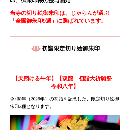
印、御朱印帳の授与開始
当寺の切り絵御朱印は、じゃらんが選ぶ
「
全国御朱印9選」に選ばれています。
初詣限定切り絵御朱印
【天翔ける午年
】【双龍 初詣大祈願祭
令和八年】
令和8年（2026年）の初詣を記念した、限定切り絵御
朱印2種となります。