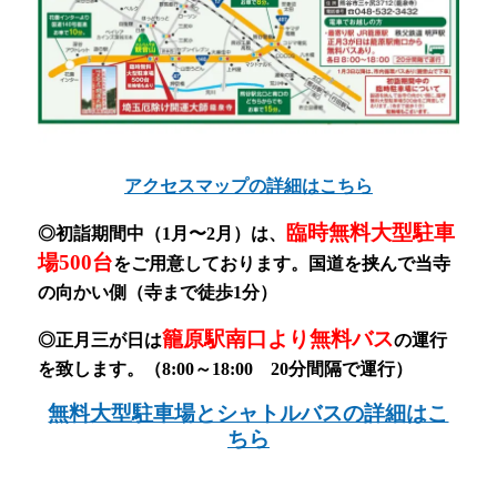
アクセスマップの詳細はこちら
臨時無料大型駐車
◎初詣期間中（1月〜2月）
は、
場500台
をご用意しております。
国道を挟んで当寺
の向かい側（寺まで徒歩1分）
籠原駅南口より無料バス
◎正月三が日は
の運行
を致します。（8:00～18:00 20分間隔で運行）
無料大型駐車場とシャトルバスの詳細はこ
ちら