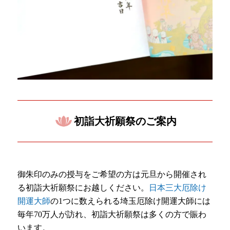
初詣大祈願祭のご案内
御朱印のみの授与をご希望の方は元旦から開催され
る初詣大祈願祭にお越しください。
日本三大厄除け
開運大師
の1つに数えられる埼玉厄除け開運大師には
毎年70万人が訪れ、初詣大祈願祭は多くの方で賑わ
います。