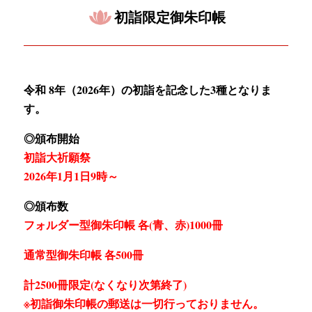
初詣限定御朱印帳
令和 8年（2026年）の初詣を記念した3種となりま
す。
◎頒布開始
初詣大祈願祭
2026年1月1日9時～
◎頒布数
フォルダー型御朱印帳 各(青、赤)1000冊
通常型御朱印帳 各500冊
計2500冊限定(なくなり次第終了)
※初詣御朱印帳の郵送は一切行っておりません。