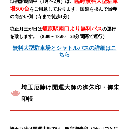
臨時無料大型駐車
◎初詣期間中（1月〜2月）
は、
場500台
をご用意しております。
国道を挟んで当寺
の向かい側（寺まで徒歩1分）
籠原駅南口より無料バス
◎正月三が日は
の運行
を致します。（8:00～18:00 20分間隔で運行）
無料大型駐車場とシャトルバスの詳細はこ
ちら
埼玉厄除け開運大師の御朱印・御朱
印帳
埼玉厄除け開運大師では、限定御朱印（3か月ごとに