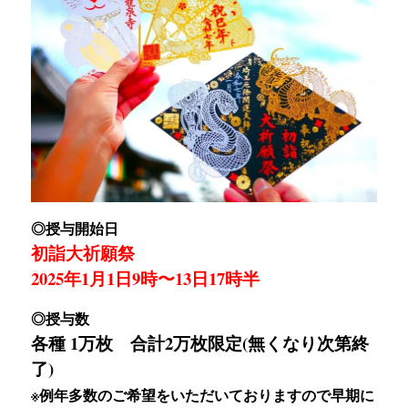
◎授与開始日
初詣大祈願祭
2025年1月1日9時〜13日17時半
◎授与数
各種 1万枚 合計2万枚限定(無くなり次第終
了)
※例年多数のご希望をいただいておりますので早期に