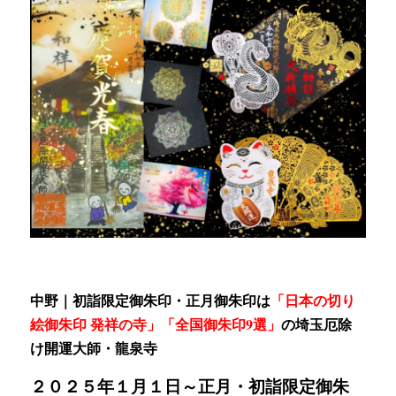
中野｜初詣限定御朱印・正月御朱印は
「日本の切り
絵御朱印 発祥の寺」「全国御朱印9選」
の
埼玉厄除
け開運大師・龍泉寺
２０２５年１月１日～
正月・初詣限定御朱