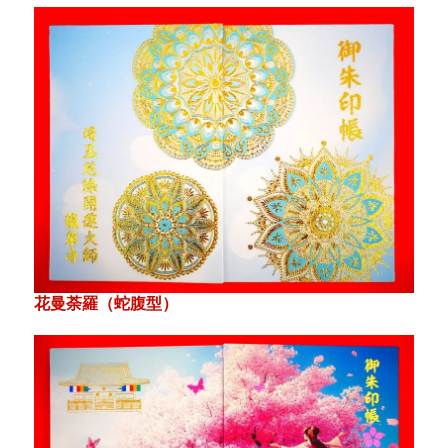
花曼荼羅（蛇腹型）