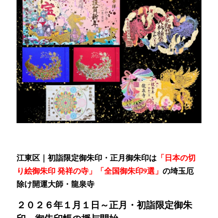
江東区｜初詣限定御朱印・正月御朱印は
「日本の切
り絵御朱印 発祥の寺」「全国御朱印9選」
の
埼玉厄
除け開運大師・龍泉寺
２０２６年１月１日～
正月・初詣限定御朱