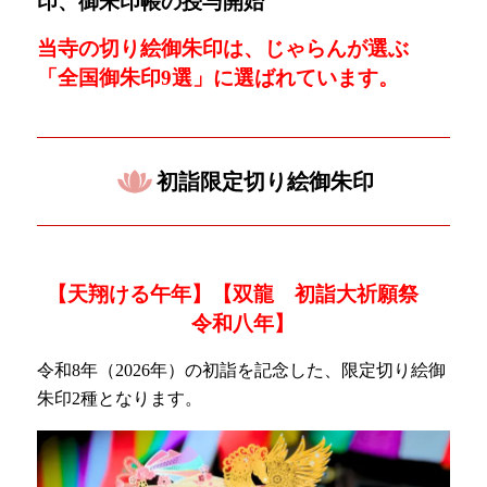
印、御朱印帳の授与開始
当寺の切り絵御朱印は、じゃらんが選ぶ
「
全国御朱印9選」に選ばれています。
初詣限定切り絵御朱印
【天翔ける午年
】【双龍 初詣大祈願祭
令和八年】
令和8年（2026年）の初詣を記念した、限定切り絵御
朱印2種となります。