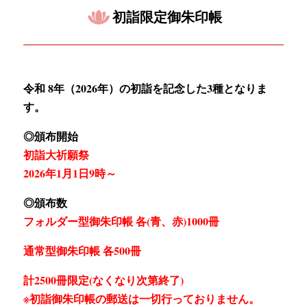
初詣限定御朱印帳
令和 8年（2026年）の初詣を記念した3種となりま
す。
◎頒布開始
初詣大祈願祭
2026年1月1日9時～
◎頒布数
フォルダー型御朱印帳 各(青、赤)1000冊
通常型御朱印帳 各500冊
計2500冊限定(なくなり次第終了)
※初詣御朱印帳の郵送は一切行っておりません。