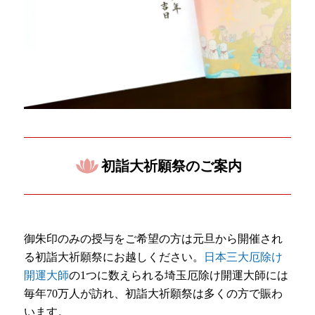
初詣大祈願祭のご案内
御朱印のみの授与をご希望の方は元旦から開催され
る初詣大祈願祭にお越しください。
日本三大厄除け
開運大師
の1つに数えられる埼玉厄除け開運大師には
毎年70万人が訪れ、初詣大祈願祭は多くの方で賑わ
います。