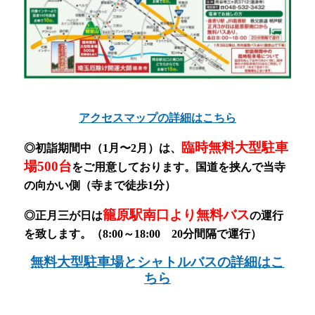
アクセスマップの詳細はこちら
臨時無料大型駐車
◎初詣期間中（1月〜2月）
は、
場500台
をご用意しております。
国道を挟んで当寺
の向かい側（寺まで徒歩1分）
籠原駅南口より無料バス
◎正月三が日は
の運行
を致します。（8:00～18:00 20分間隔で運行）
無料大型駐車場とシャトルバスの詳細はこ
ちら