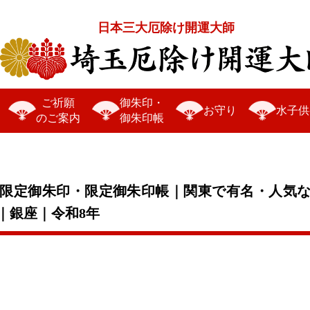
日本三大厄除け開運大師
ご祈願
御朱印・
お守り
水子供
のご案内
御朱印帳
正月限定御朱印・限定御朱印帳｜関東で有名・人気
｜銀座｜令和8年