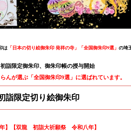
印は
「日本の切り絵御朱印 発祥の寺」「全国御朱印9選」
の
埼
・初詣限定御朱印、御朱印帳の授与開始
ゃらんが選ぶ「
全国御朱印9選」に選ばれています。
初詣限定切り絵御朱印
年
】【双龍 初詣大祈願祭 令和八年】