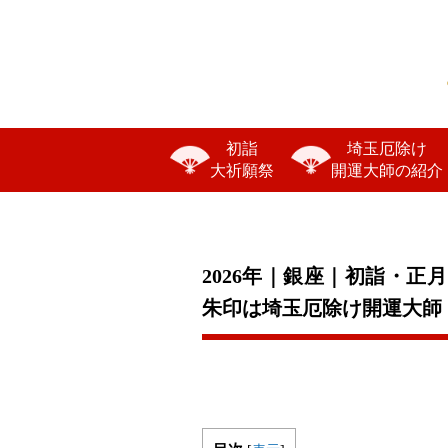
初詣
埼玉厄除け
大祈願祭
開運大師の紹介
2026年｜銀座｜初詣・
朱印は埼玉厄除け開運大師