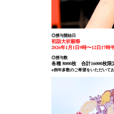
◎授与開始日
初詣大祈願祭
2026年1月1日9時〜12日17時
◎授与数
各種 8000枚 合計16000
※例年多数のご希望をいただいて