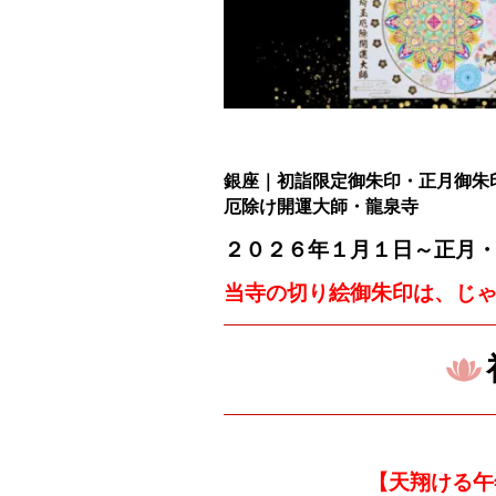
銀座｜初詣限定御朱印・正月御朱
厄除け開運大師・龍泉寺
２０２６年１月１日～
正月
当寺の切り絵御朱印は、じ
【天翔ける午