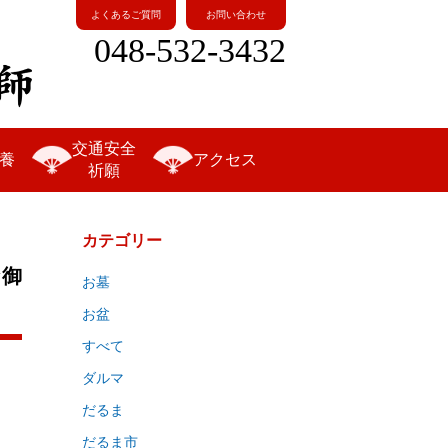
よくあるご質問
お問い合わせ
048-532-3432
交通安全
養
アクセス
祈願
カテゴリー
な御
お墓
お盆
すべて
ダルマ
だるま
だるま市