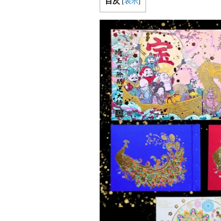
目次
[
表示
]