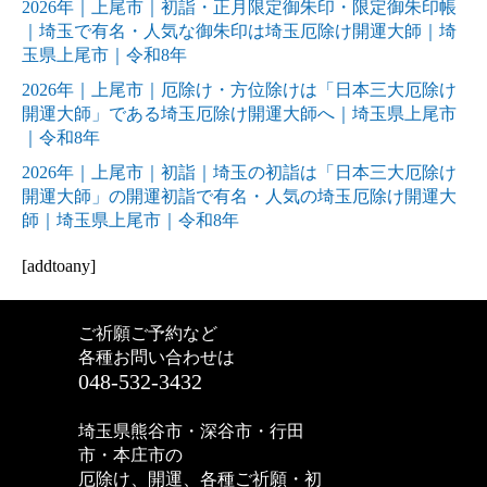
2026年｜上尾市｜初詣・正月限定御朱印・限定御朱印帳
｜埼玉で有名・人気な御朱印は埼玉厄除け開運大師｜埼
玉県上尾市｜令和8年
2026年｜上尾市｜厄除け・方位除けは「日本三大厄除け
開運大師」である埼玉厄除け開運大師へ｜埼玉県上尾市
｜令和8年
2026年｜上尾市｜初詣｜埼玉の初詣は「日本三大厄除け
開運大師」の開運初詣で有名・人気の埼玉厄除け開運大
師｜埼玉県上尾市｜令和8年
[addtoany]
ご祈願ご予約など
各種お問い合わせは
048-532-3432
埼玉県熊谷市・深谷市・行田
市・本庄市の
厄除け、開運、各種ご祈願・初