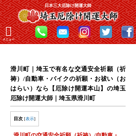
日本三大厄除け開運大師
メニュー
滑川町｜埼玉で有名な交通安全祈願（祈
祷）/自動車・バイクの祈願・お祓い（お
はらい）なら【厄除け開運本山】の埼玉
厄除け開運大師｜埼玉県滑川町
目次
[
表示
]
滑川町の交通安全祈願（祈祷）/自動車・