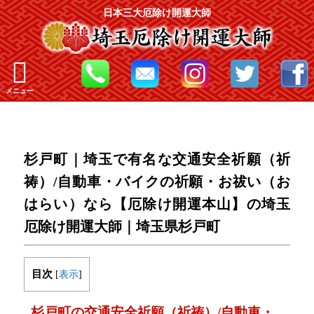
日本三大厄除け開運大師
メニュー
杉戸町｜埼玉で有名な交通安全祈願（祈
祷）/自動車・バイクの祈願・お祓い（お
はらい）なら【厄除け開運本山】の埼玉
厄除け開運大師｜埼玉県杉戸町
目次
[
表示
]
杉戸町の交通安全祈願（祈祷）/自動車・