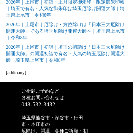
2026年｜上尾市｜初詣・正月限定御朱印・限定御朱印帳
｜埼玉で有名・人気な御朱印は埼玉厄除け開運大師｜埼
玉県上尾市｜令和8年
2026年｜上尾市｜厄除け・方位除けは「日本三大厄除け
開運大師」である埼玉厄除け開運大師へ｜埼玉県上尾市
｜令和8年
2026年｜上尾市｜初詣｜埼玉の初詣は「日本三大厄除け
開運大師」の開運初詣で有名・人気の埼玉厄除け開運大
師｜埼玉県上尾市｜令和8年
[addtoany]
ご祈願ご予約など
各種お問い合わせは
048-532-3432
埼玉県熊谷市・深谷市・行田
市・本庄市の
厄除け、開運、各種ご祈願・初