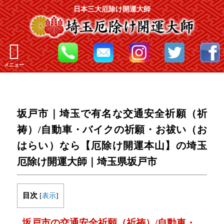
日本三大厄除け開運大師
メニュー
坂戸市｜埼玉で有名な交通安全祈願（祈
祷）/自動車・バイクの祈願・お祓い（お
はらい）なら【厄除け開運本山】の埼玉
厄除け開運大師｜埼玉県坂戸市
目次
[
表示
]
坂戸市の交通安全祈願（祈祷）/自動車・