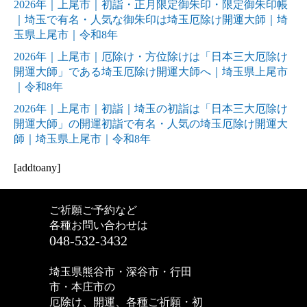
2026年｜上尾市｜初詣・正月限定御朱印・限定御朱印帳
｜埼玉で有名・人気な御朱印は埼玉厄除け開運大師｜埼
玉県上尾市｜令和8年
2026年｜上尾市｜厄除け・方位除けは「日本三大厄除け
開運大師」である埼玉厄除け開運大師へ｜埼玉県上尾市
｜令和8年
2026年｜上尾市｜初詣｜埼玉の初詣は「日本三大厄除け
開運大師」の開運初詣で有名・人気の埼玉厄除け開運大
師｜埼玉県上尾市｜令和8年
[addtoany]
ご祈願ご予約など
各種お問い合わせは
048-532-3432
埼玉県熊谷市・深谷市・行田
市・本庄市の
厄除け、開運、各種ご祈願・初