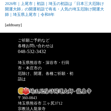
2026年｜上尾市｜初詣｜埼玉の初詣は「日本三大厄除け
開運大師」の開運初詣で有名・人気の埼玉厄除け開運大
師｜埼玉県上尾市｜令和8年
[addtoany]
ご祈願ご予約など
各種お問い合わせは
048-532-3432
埼玉県熊谷市・深谷市・行田
市・本庄市の
厄除け、開運、各種ご祈願・初
詣は
〒360-0843
埼玉県熊谷市 三ヶ尻3712
宗教法人龍泉寺