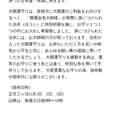
持つ人を幸運・幸福に導きます。
大開運守りは、皆様方に大開運のご利益をお分けす
るべく、 「開運金色大師様」が実際に身につけられ
た法衣（ほうい）に特別祈願を施し、お守り１つ１
つの中にお入れし奉製致しました。 身につけられた
法衣には、お大師様の力が宿っております。法衣が
入った大開運守りは、お持ちいただく方を災いや病
気から守ると共に、あらゆる願い事の成就に導いて
くださるでしょう。 大開運守りを縫製する糸は、通
常のお守りに使う糸とは違う、特別な糸を用いて手
作りしております。 大変貴重なお守りの為、頒布数
や頒布日にも限りがございます。
《頒布日時》
正月三ヶ日(1月1日、2日、3日)
以降は、毎週土日祝9時〜16時